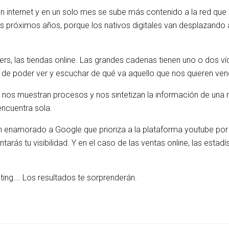
n internet y en un solo mes se sube más contenido a la red que l
óximos años, porque los nativos digitales van desplazando a las
ters, las tiendas online. Las grandes cadenas tienen uno o dos
ho de poder ver y escuchar de qué va aquello que nos quieren v
e nos muestran procesos y nos sintetizan la información de un
encuentra sola.
en enamorado a Google que prioriza a la plataforma youtube por 
arás tu visibilidad. Y en el caso de las ventas online, las estad
ting…. Los resultados te sorprenderán.