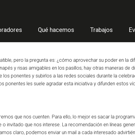
oradores
Qué hacemos
Trabajos
Ev
batible, pero la pregunta es: ¿cómo aprovechar su poder en la d
s y risas amigables en los pasillos; hay otras maneras de difu
 los ponentes y subirlos a las redes sociales durante la celebr
ponentes les suele agradar esta iniciativa y difunden estos víd
eremos que nos cuenten. Para ello, lo mejor es sacar la program
e o invitado que nos interese. La recomendación en líneas gene
os claro, podemos enviar un mail a cada interesado advirtiéndol