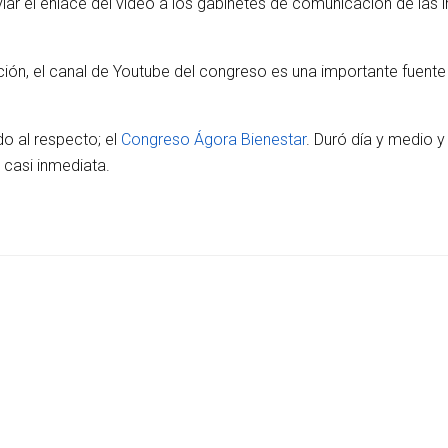
 el enlace del vídeo a los gabinetes de comunicación de las in
ción, el canal de Youtube del congreso es una importante fuen
o al respecto; el
Congreso Ágora Bienestar
. Duró día y medio y
casi inmediata.