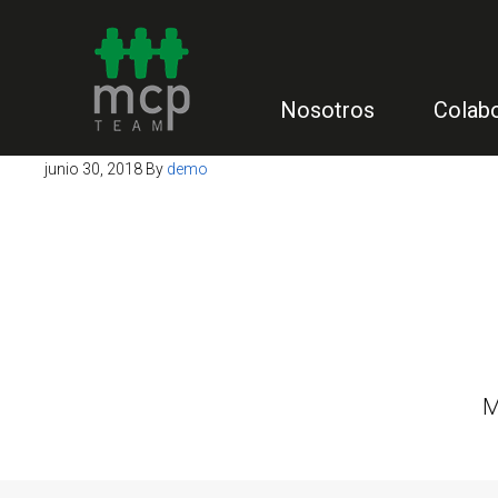
Nosotros
Colab
junio 30, 2018
By
demo
M